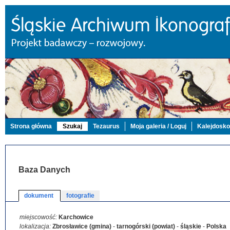
Strona główna
Szukaj
Tezaurus
Moja galeria / Loguj
Kalejdosk
Baza Danych
dokument
fotografie
miejscowość:
Karchowice
lokalizacja:
Zbrosławice (gmina)
-
tarnogórski (powiat)
-
śląskie
-
Polska