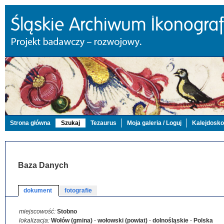
Strona główna
Szukaj
Tezaurus
Moja galeria / Loguj
Kalejdosk
Baza Danych
dokument
fotografie
miejscowość:
Stobno
lokalizacja:
Wołów (gmina)
-
wołowski (powiat)
-
dolnośląskie
-
Polska