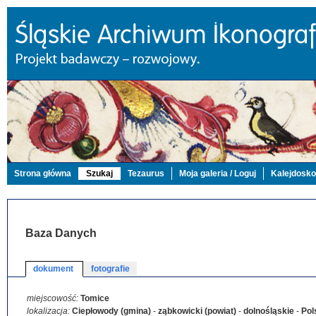
Strona główna
Szukaj
Tezaurus
Moja galeria / Loguj
Kalejdosk
Baza Danych
dokument
fotografie
miejscowość:
Tomice
lokalizacja:
Ciepłowody (gmina)
-
ząbkowicki (powiat)
-
dolnośląskie
-
Pol