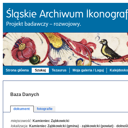
Strona główna
Szukaj
Tezaurus
Moja galeria / Loguj
Kalejdosk
Baza Danych
dokument
fotografie
miejscowość:
Kamieniec Ząbkowicki
lokalizacja:
Kamieniec Ząbkowicki (gmina)
-
ząbkowicki (powiat)
-
dolnoś