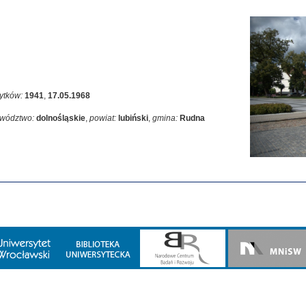
ytków:
1941
,
17.05.1968
wództwo:
dolnośląskie
,
powiat:
lubiński
,
gmina:
Rudna