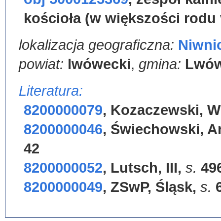
kościoła (w większości rodu
lokalizacja geograficzna:
Niwni
powiat:
lwówecki
,
gmina:
Lwów
Literatura:
8200000079
,
Kozaczewski, Wie
8200000046
,
Świechowski, A
42
8200000052
,
Lutsch, III
,
s.
49
8200000049
,
ZSwP, Śląsk
,
s.