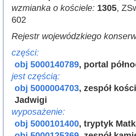
wzmianka o kościele:
1305
,
ZSw
602
Rejestr wojewódzkiego konser
części:
obj 5000140789
,
portal półno
jest częścią:
obj 5000004703
,
zespół kośc
Jadwigi
wyposażenie:
obj 5000101400
,
tryptyk Matk
obj 5000125369
,
zespół kami