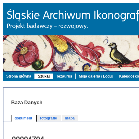
Strona główna
Szukaj
Tezaurus
Moja galeria / Loguj
Kalejdosk
Baza Danych
dokument
fotografie
mapa