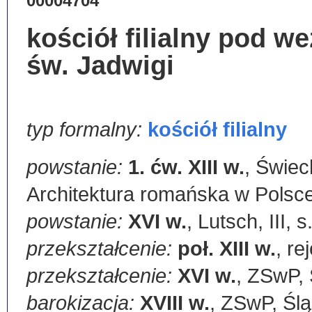
00004704
kościół filialny pod 
św. Jadwigi
typ formalny:
kościół filialny
powstanie:
1. ćw. XIII w.
,
Świec
Architektura romańska w Polsce
powstanie:
XVI w.
,
Lutsch, III, s
przekształcenie:
poł. XIII w.
,
rej
przekształcenie:
XVI w.
,
ZSwP, 
barokizacja:
XVIII w.
,
ZSwP, Ślą