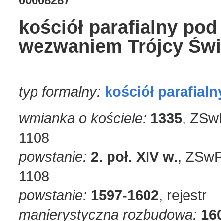
00008287
kościół parafialny pod
wezwaniem Trójcy Świ
typ formalny:
kościół parafialn
wmianka o kościele:
1335
,
ZSwP
1108
powstanie:
2. poł. XIV w.
,
ZSwP,
1108
powstanie:
1597-1602
,
rejestr
manierystyczna rozbudowa:
16