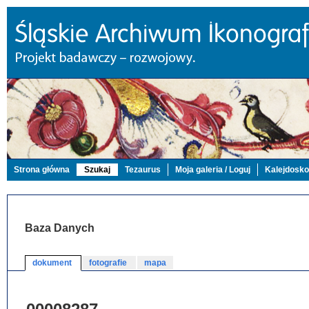
Strona główna
Szukaj
Tezaurus
Moja galeria / Loguj
Kalejdosk
Baza Danych
dokument
fotografie
mapa