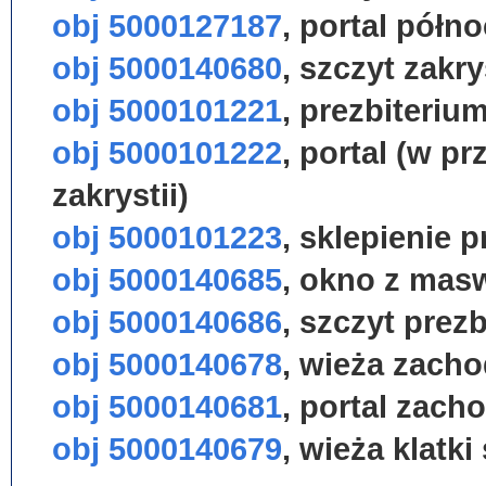
obj 5000127187
,
portal półn
obj 5000140680
,
szczyt zakry
obj 5000101221
,
prezbiteriu
obj 5000101222
,
portal (w prz
zakrystii)
obj 5000101223
,
sklepienie p
obj 5000140685
,
okno z mas
obj 5000140686
,
szczyt prezb
obj 5000140678
,
wieża zacho
obj 5000140681
,
portal zach
obj 5000140679
,
wieża klatk