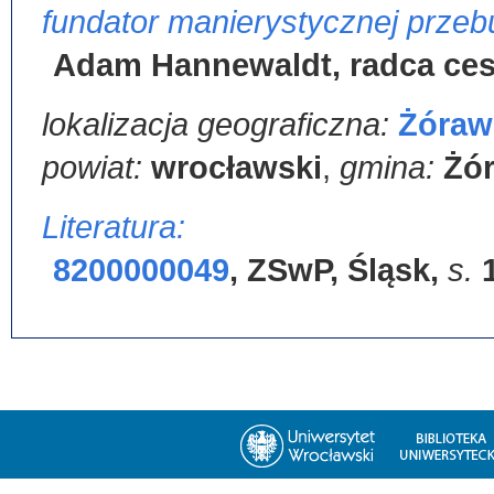
fundator manierystycznej prze
Adam Hannewaldt, radca ces
lokalizacja geograficzna:
Żóraw
powiat:
wrocławski
,
gmina:
Żó
Literatura:
8200000049
,
ZSwP, Śląsk
,
s.