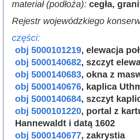
materiał (podłoża):
cegła, grani
Rejestr wojewódzkiego konser
części:
obj 5000101219
,
elewacja po
obj 5000140682
,
szczyt elewa
obj 5000140683
,
okna z mas
obj 5000140676
,
kaplica Ut
obj 5000140684
,
szczyt kapli
obj 5000101220
,
portal z ka
Hannewaldt i datą 1602
obj 5000140677
,
zakrystia