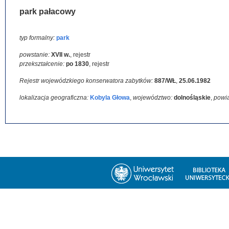
park pałacowy
typ formalny:
park
powstanie:
XVII w.
,
rejestr
przekształcenie:
po 1830
,
rejestr
Rejestr wojewódzkiego konserwatora zabytków:
887/WŁ
,
25.06.1982
lokalizacja geograficzna:
Kobyla Głowa
,
województwo:
dolnośląskie
,
powia