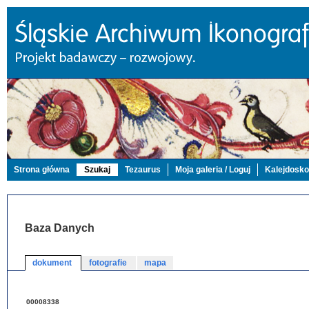
Strona główna
Szukaj
Tezaurus
Moja galeria / Loguj
Kalejdosk
Baza Danych
dokument
fotografie
mapa
00008338