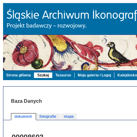
Strona główna
Szukaj
Tezaurus
Moja galeria / Loguj
Kalejdosk
Baza Danych
dokument
fotografie
mapa