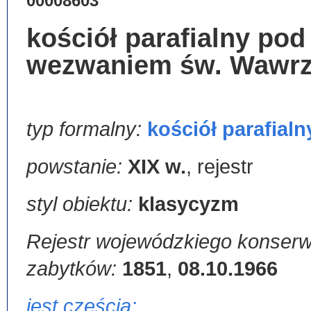
00008603
kościół parafialny pod
wezwaniem św. Wawr
typ formalny:
kościół parafialn
powstanie:
XIX w.
,
rejestr
styl obiektu:
klasycyzm
Rejestr wojewódzkiego konserw
zabytków:
1851
,
08.10.1966
jest częścią: