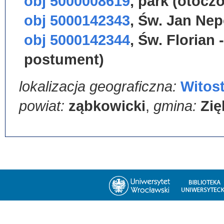
obj 5000008619
,
park (otocz
obj 5000142343
,
Św. Jan Nep
obj 5000142344
,
Św. Florian 
postument)
lokalizacja geograficzna:
Witos
powiat:
ząbkowicki
,
gmina:
Zię