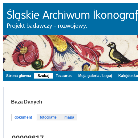
Strona główna
Szukaj
Tezaurus
Moja galeria / Loguj
Kalejdosk
Baza Danych
dokument
fotografie
mapa