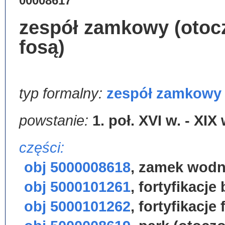
00008617
zespół zamkowy (otoc
fosą)
typ formalny:
zespół zamkowy
powstanie:
1. poł. XVI w. - XIX 
części:
obj 5000008618
,
zamek wod
obj 5000101261
,
fortyfikacje
obj 5000101262
,
fortyfikacje