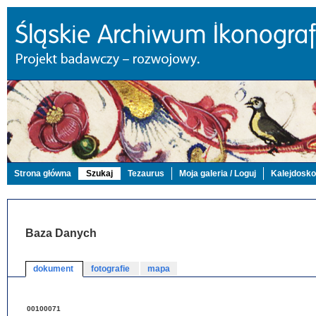
Strona główna
Szukaj
Tezaurus
Moja galeria / Loguj
Kalejdosk
Baza Danych
dokument
fotografie
mapa
00100071