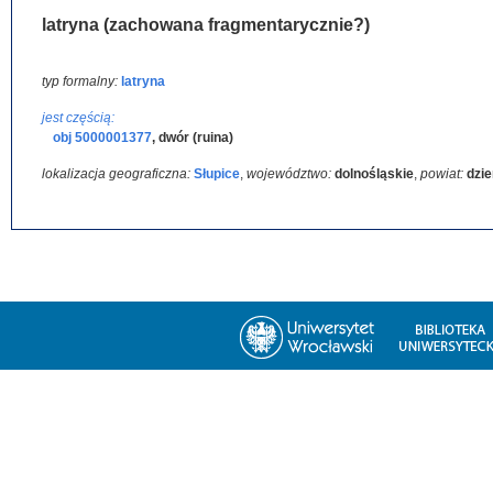
latryna (zachowana fragmentarycznie?)
typ formalny:
latryna
jest częścią:
obj 5000001377
,
dwór (ruina)
lokalizacja geograficzna:
Słupice
,
województwo:
dolnośląskie
,
powiat:
dzie