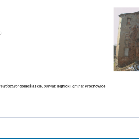
0
jewództwo:
dolnośląskie
,
powiat:
legnicki
,
gmina:
Prochowice