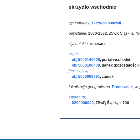
skrzydło wschodnie
typ formalny:
skrzydło budowli
powstanie:
1580-1582
,
ZSwP, Śląsk, s. 70
styl obiektu:
renesans
części:
obj 5000140606
,
portal wschodni
obj 5000100409
,
ganek (pozostałości)
jest częścią:
obj 5000003991
,
zamek
lokalizacja geograficzna:
Prochowice
,
wo
Literatura:
8200000049
,
ZSwP, Śląsk
,
s.
700