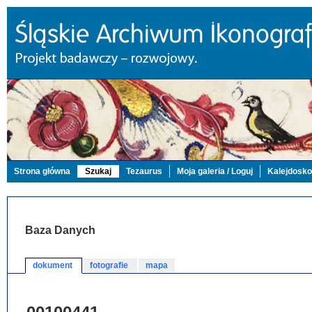
Strona główna
Szukaj
Tezaurus
Moja galeria / Loguj
Kalejdosk
Baza Danych
dokument
fotografie
mapa