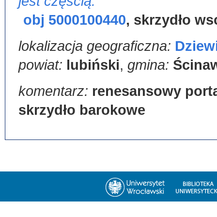
jest częścią:
obj 5000100440
,
skrzydło ws
lokalizacja geograficzna:
Dziew
powiat:
lubiński
,
gmina:
Ścina
komentarz:
renesansowy port
skrzydło barokowe