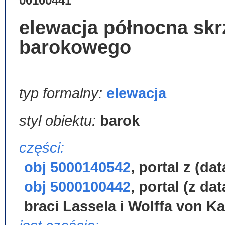
00100441
elewacja północna skr
barokowego
typ formalny:
elewacja
styl obiektu:
barok
części:
obj 5000140542
,
portal z (dat
obj 5000100442
,
portal (z da
braci Lassela i Wolffa von K