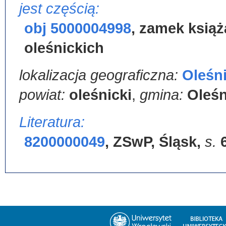
jest częścią:
obj 5000004998
,
zamek książ
oleśnickich
lokalizacja geograficzna:
Oleśn
powiat:
oleśnicki
,
gmina:
Oleśn
Literatura:
8200000049
,
ZSwP, Śląsk
,
s.