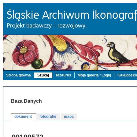
Strona główna
Szukaj
Tezaurus
Moja galeria / Loguj
Kalejdosk
Baza Danych
dokument
fotografie
mapa