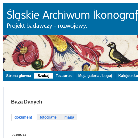
Strona główna
Szukaj
Tezaurus
Moja galeria / Loguj
Kalejdosk
Baza Danych
dokument
fotografie
mapa
00100711