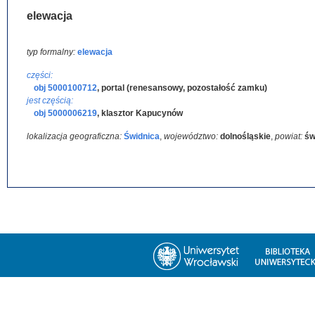
elewacja
typ formalny:
elewacja
części:
obj 5000100712
,
portal (renesansowy, pozostałość zamku)
jest częścią:
obj 5000006219
,
klasztor Kapucynów
lokalizacja geograficzna:
Świdnica
,
województwo:
dolnośląskie
,
powiat:
św