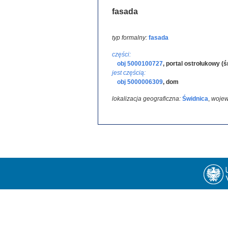
fasada
typ formalny:
fasada
części:
obj 5000100727
,
portal ostrołukowy (
jest częścią:
obj 5000006309
,
dom
lokalizacja geograficzna:
Świdnica
,
woje