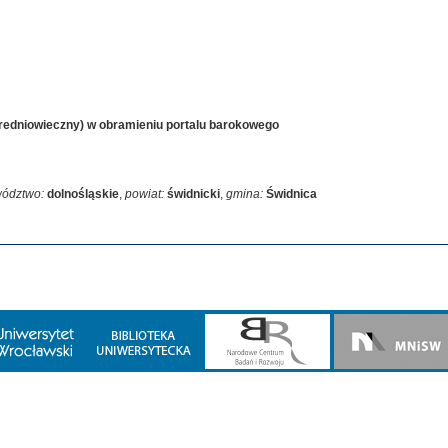
średniowieczny) w obramieniu portalu barokowego
wództwo:
dolnośląskie
,
powiat:
świdnicki
,
gmina:
Świdnica