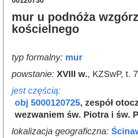
00120730
mur u podnóża wzgór
kościelnego
typ formalny:
mur
powstanie:
XVIII w.
,
KZSwP, t. 7,
jest częścią:
obj 5000120725
,
zespół otocz
wezwaniem św. Piotra i św. 
lokalizacja geograficzna:
Ścina