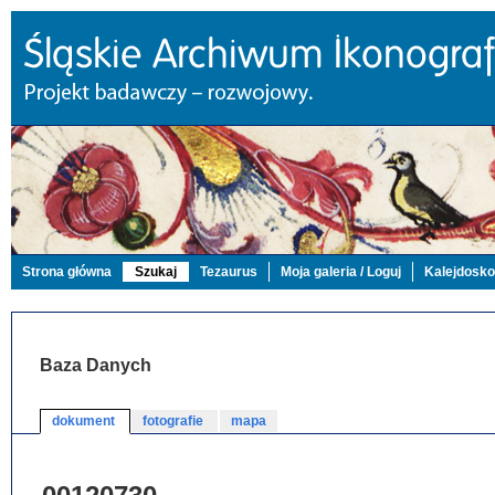
Strona główna
Szukaj
Tezaurus
Moja galeria / Loguj
Kalejdosk
Baza Danych
dokument
fotografie
mapa