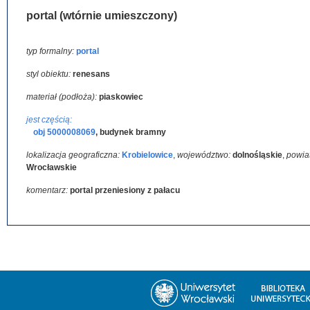
portal (wtórnie umieszczony)
typ formalny:
portal
styl obiektu:
renesans
materiał (podłoża):
piaskowiec
jest częścią:
obj 5000008069
,
budynek bramny
lokalizacja geograficzna:
Krobielowice
,
województwo:
dolnośląskie
,
powia
Wrocławskie
komentarz:
portal przeniesiony z pałacu