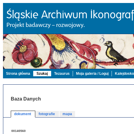
Strona główna
Szukaj
Tezaurus
Moja galeria / Loguj
Kalejdosk
Baza Danych
dokument
fotografie
mapa
00140560