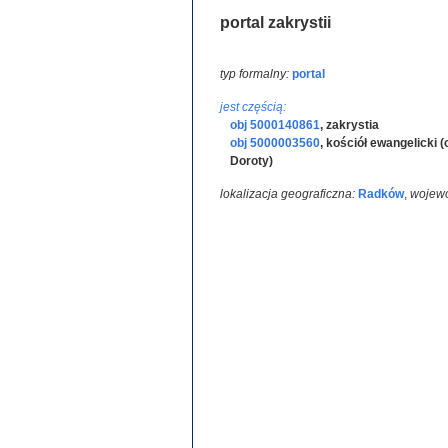
portal zakrystii
typ formalny:
portal
jest częścią:
obj 5000140861
,
zakrystia
obj 5000003560
,
kościół ewangelicki 
Doroty)
lokalizacja geograficzna:
Radków
,
wojew