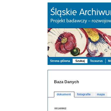
Strona główna
Szukaj
Tezaurus
Mo
Baza Danych
dokument
fotografie
mapa
00140862