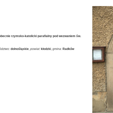
(obecnie rzymsko-katolicki parafialny pod wezwaniem św.
ództwo:
dolnośląskie
,
powiat:
kłodzki
,
gmina:
Radków