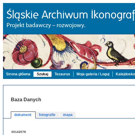
Strona główna
Szukaj
Tezaurus
Moja galeria / Loguj
Kalejdosk
Baza Danych
dokument
fotografie
mapa
00142078