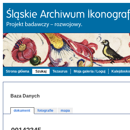
Strona główna
Szukaj
Tezaurus
Moja galeria / Loguj
Kalejdosk
Baza Danych
dokument
fotografie
mapa