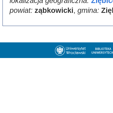
lokalizacja geograficzna:
Ziębic
powiat:
ząbkowicki
,
gmina:
Zię