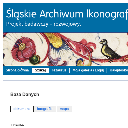
Strona główna
Szukaj
Tezaurus
Moja galeria / Loguj
Kalejdosk
Baza Danych
dokument
fotografie
mapa
00142347