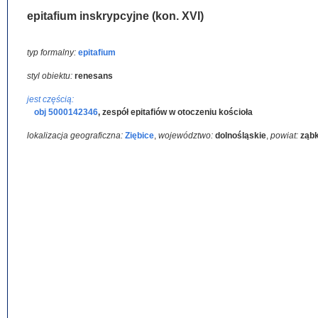
epitafium inskrypcyjne (kon. XVI)
typ formalny:
epitafium
styl obiektu:
renesans
jest częścią:
obj 5000142346
,
zespół epitafiów w otoczeniu kościoła
lokalizacja geograficzna:
Ziębice
,
województwo:
dolnośląskie
,
powiat:
ząb