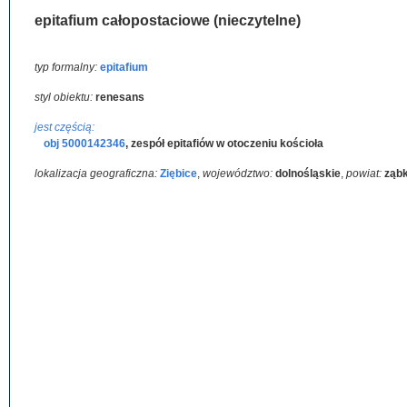
epitafium całopostaciowe (nieczytelne)
typ formalny:
epitafium
styl obiektu:
renesans
jest częścią:
obj 5000142346
,
zespół epitafiów w otoczeniu kościoła
lokalizacja geograficzna:
Ziębice
,
województwo:
dolnośląskie
,
powiat:
ząb