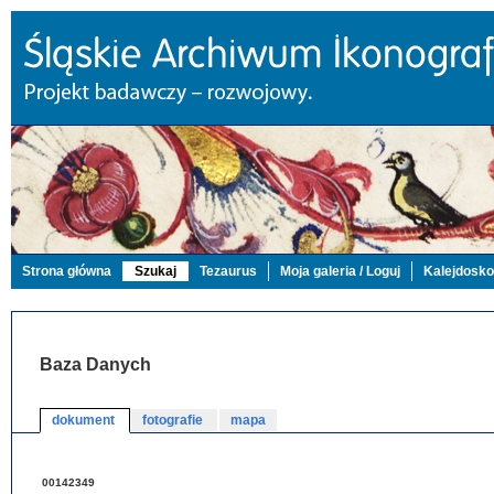
Strona główna
Szukaj
Tezaurus
Moja galeria / Loguj
Kalejdosk
Baza Danych
dokument
fotografie
mapa
00142349