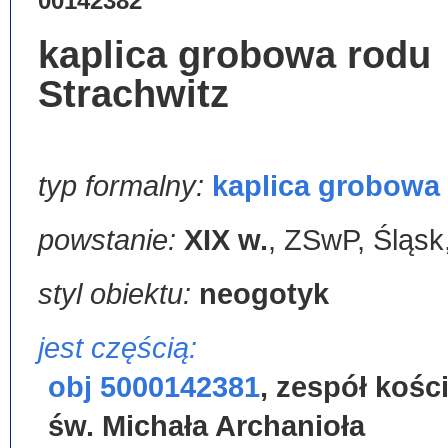
00142382
kaplica grobowa rodu
Strachwitz
typ formalny:
kaplica grobowa
powstanie:
XIX w.
,
ZSwP, Śląsk,
styl obiektu:
neogotyk
jest częścią:
obj 5000142381
,
zespół kośc
św. Michała Archanioła