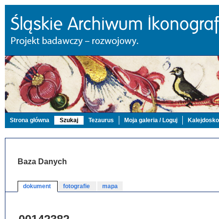
Strona główna
Szukaj
Tezaurus
Moja galeria / Loguj
Kalejdosk
Baza Danych
dokument
fotografie
mapa