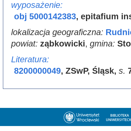
wyposażenie:
obj 5000142383
,
epitafium in
lokalizacja geograficzna:
Rudni
powiat:
ząbkowicki
,
gmina:
St
Literatura:
8200000049
,
ZSwP, Śląsk
,
s.