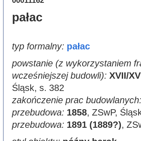
00011162
pałac
typ formalny:
pałac
powstanie (z wykorzystaniem 
wcześniejszej budowli):
XVII/XVI
Śląsk, s. 382
zakończenie prac budowlanych
przebudowa:
1858
,
ZSwP, Śląsk
przebudowa:
1891 (1889?)
,
ZSw