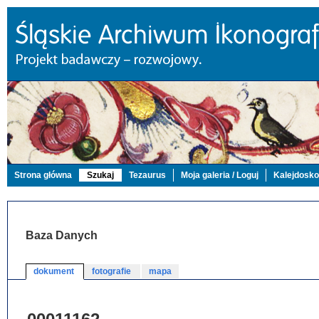
Strona główna
Szukaj
Tezaurus
Moja galeria / Loguj
Kalejdosk
Baza Danych
dokument
fotografie
mapa