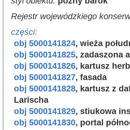
styl obiektu:
późny barok
Rejestr wojewódzkiego konser
części:
obj 5000141824
,
wieża połud
obj 5000141825
,
zadaszona 
obj 5000141826
,
kartusz he
obj 5000141827
,
fasada
obj 5000141828
,
kartusz z da
Larischa
obj 5000141829
,
stiukowa ins
obj 5000141830
,
portal półn