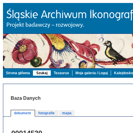
Strona główna
Szukaj
Tezaurus
Moja galeria / Loguj
Kalejdosk
Baza Danych
dokument
fotografie
mapa