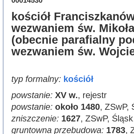
00014530
kościół Franciszkanó
wezwaniem św. Mikoła
(obecnie parafialny po
wezwaniem św. Wojci
typ formalny:
kościół
powstanie:
XV w.
,
rejestr
powstanie:
około 1480
,
ZSwP, Ś
zniszczenie:
1627
,
ZSwP, Śląsk,
gruntowna przebudowa:
1783
,