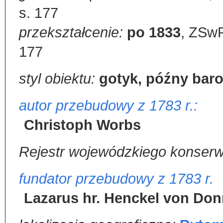
s. 177
przekształcenie:
po 1833
,
ZSwP,
177
styl obiektu:
gotyk, późny bar
autor przebudowy z 1783 r.:
Christoph Worbs
Rejestr wojewódzkiego konser
fundator przebudowy z 1783 r.
Lazarus hr. Henckel von Do