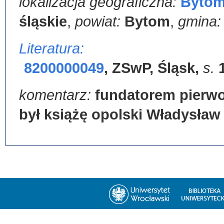
lokalizacja geograficzna:
Byto
śląskie
,
powiat:
Bytom
,
gmina
Literatura:
8200000049
,
ZSwP, Śląsk
,
s.
komentarz:
fundatorem pierw
był książę opolski Władysław