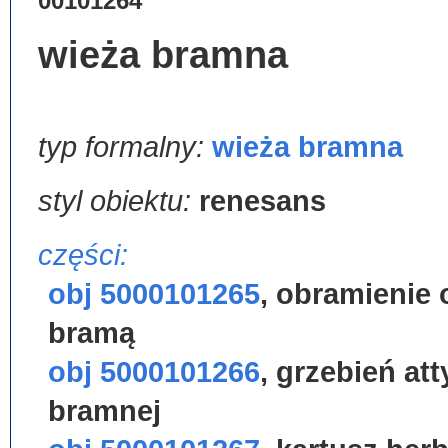
00101264
wieża bramna
typ formalny:
wieża bramna
styl obiektu:
renesans
części:
obj 5000101265
,
obramienie 
bramą
obj 5000101266
,
grzebień att
bramnej