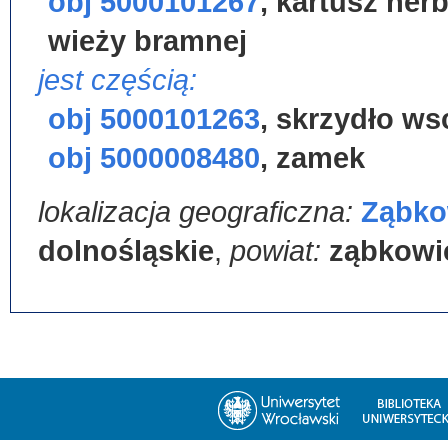
obj 5000101267
,
kartusz her
wieży bramnej
jest częścią:
obj 5000101263
,
skrzydło ws
obj 5000008480
,
zamek
lokalizacja geograficzna:
Ząbko
dolnośląskie
,
powiat:
ząbkowi