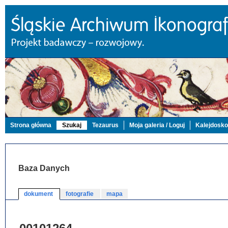
Strona główna
Szukaj
Tezaurus
Moja galeria / Loguj
Kalejdosk
Baza Danych
dokument
fotografie
mapa