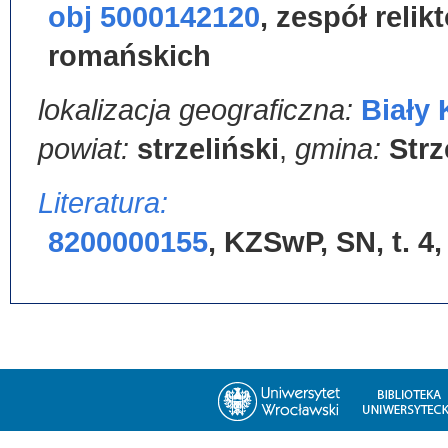
obj 5000142120
,
zespół relik
romańskich
lokalizacja geograficzna:
Biały 
powiat:
strzeliński
,
gmina:
Strz
Literatura:
8200000155
,
KZSwP, SN, t. 4, 