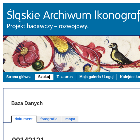
Strona główna
Szukaj
Tezaurus
Moja galeria / Loguj
Kalejdosk
Baza Danych
dokument
fotografie
mapa