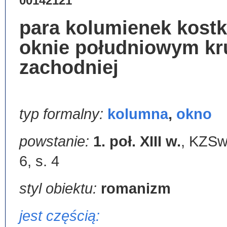
00142121
para kolumienek kost
oknie południowym kr
zachodniej
typ formalny:
kolumna
,
okno
powstanie:
1. poł. XIII w.
,
KZSwP
6, s. 4
styl obiektu:
romanizm
jest częścią: