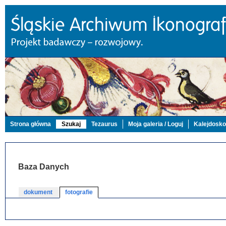
Strona główna
Szukaj
Tezaurus
Moja galeria / Loguj
Kalejdosk
Baza Danych
dokument
fotografie