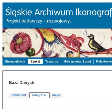
Strona główna
Szukaj
Tezaurus
Moja galeria / Loguj
Kalejdosk
Baza Danych
dokument
fotografie
mapa