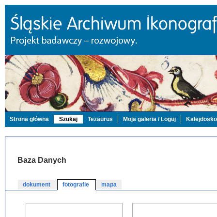
Strona główna
Szukaj
Tezaurus
Moja galeria / Loguj
Kalejdosk
Baza Danych
dokument
fotografie
mapa