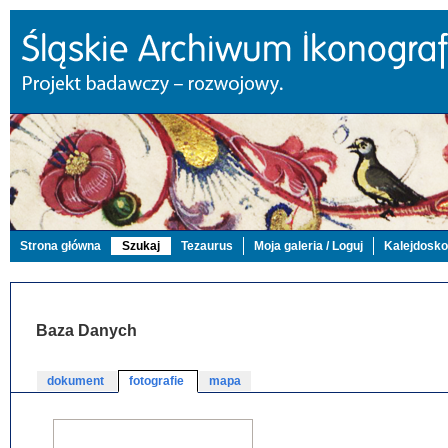
Strona główna
Szukaj
Tezaurus
Moja galeria / Loguj
Kalejdosk
Baza Danych
dokument
fotografie
mapa