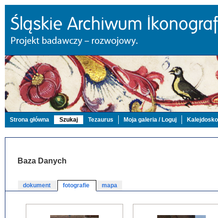
Strona główna
Szukaj
Tezaurus
Moja galeria / Loguj
Kalejdosk
Baza Danych
dokument
fotografie
mapa