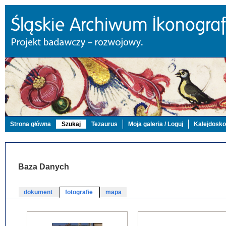
Strona główna
Szukaj
Tezaurus
Moja galeria / Loguj
Kalejdosk
Baza Danych
dokument
fotografie
mapa