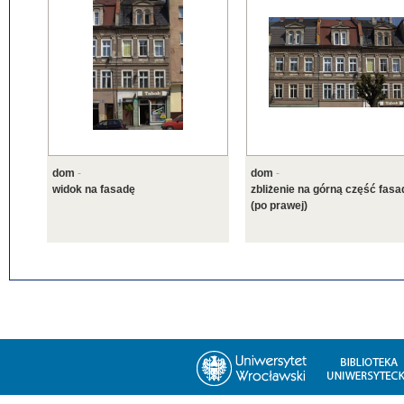
dom
-
dom
-
widok na fasadę
zbliżenie na górną część fasa
(po prawej)