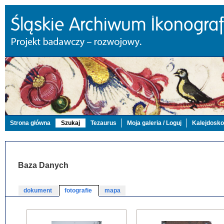
Strona główna
Szukaj
Tezaurus
Moja galeria / Loguj
Kalejdosk
Baza Danych
dokument
fotografie
mapa