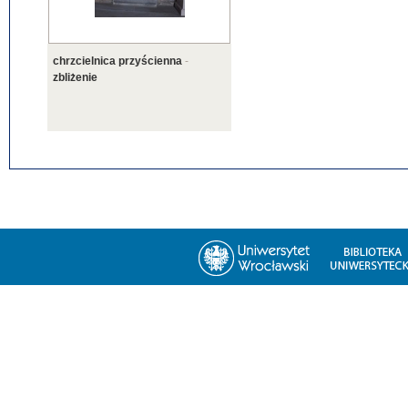
chrzcielnica przyścienna
-
zbliżenie