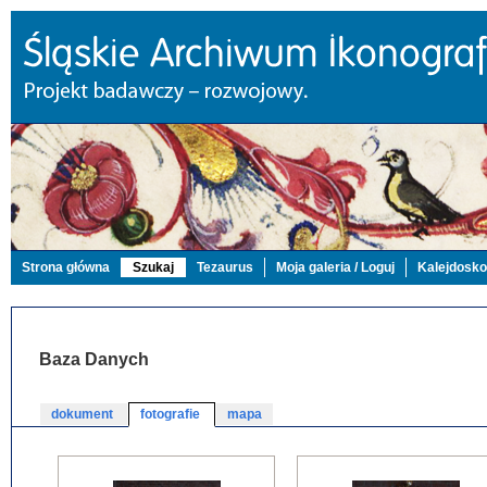
Strona główna
Szukaj
Tezaurus
Moja galeria / Loguj
Kalejdosk
Baza Danych
dokument
fotografie
mapa