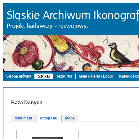
Strona główna
Szukaj
Tezaurus
Moja galeria / Loguj
Kalejdosk
Baza Danych
dokument
fotografie
mapa