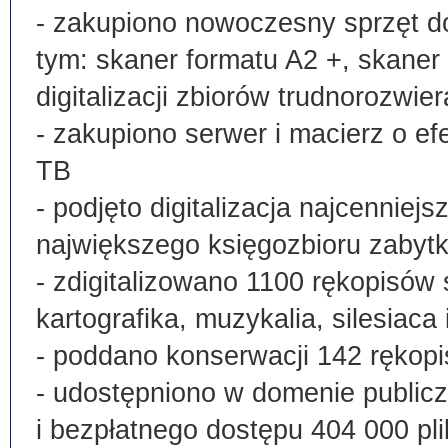
- zakupiono nowoczesny sprzęt do
tym: skaner formatu A2 +, skaner
digitalizacji zbiorów trudnorozwier
- zakupiono serwer i macierz o e
TB
- podjęto digitalizacja najcenni
największego księgozbioru zabyt
- zdigitalizowano 1100 rękopisów 
kartografika, muzykalia, silesiaca 
- poddano konserwacji 142 rękopi
- udostępniono w domenie publi
i bezpłatnego dostępu 404 000 pli