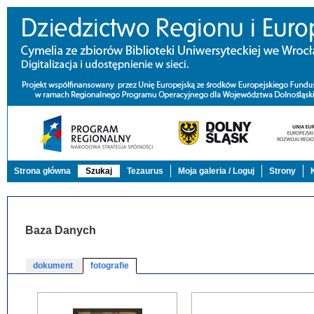
Strona główna
Szukaj
Tezaurus
Moja galeria / Loguj
Strony
Baza Danych
dokument
fotografie