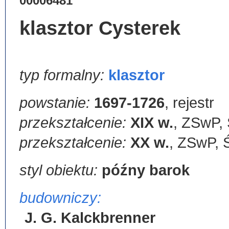
00006481
klasztor Cysterek
typ formalny:
klasztor
powstanie:
1697-1726
,
rejestr
przekształcenie:
XIX w.
,
ZSwP, 
przekształcenie:
XX w.
,
ZSwP, Ś
styl obiektu:
późny barok
budowniczy:
J. G. Kalckbrenner