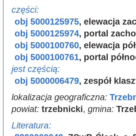
części:
obj 5000125975
,
elewacja za
obj 5000125974
,
portal zach
obj 5000100760
,
elewacja pó
obj 5000100761
,
portal półn
jest częścią:
obj 5000006479
,
zespół klas
lokalizacja geograficzna:
Trzeb
powiat:
trzebnicki
,
gmina:
Trze
Literatura: