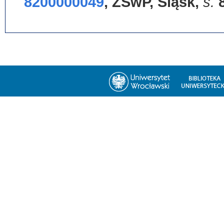
8200000049
,
ZSwP, Śląsk
,
s.