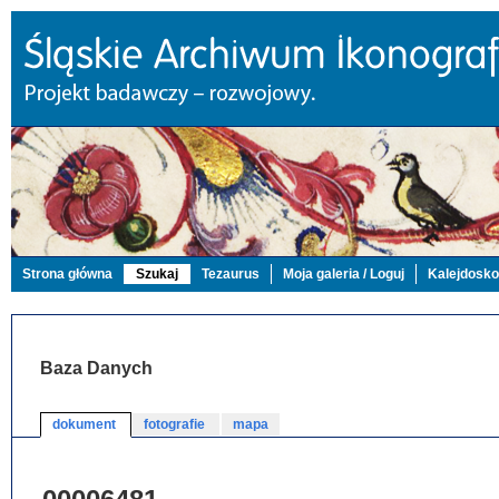
Strona główna
Szukaj
Tezaurus
Moja galeria / Loguj
Kalejdosk
Baza Danych
dokument
fotografie
mapa