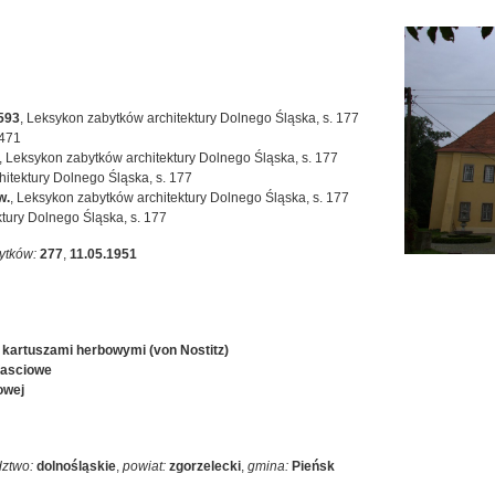
593
,
Leksykon zabytków architektury Dolnego Śląska, s. 177
 471
,
Leksykon zabytków architektury Dolnego Śląska, s. 177
itektury Dolnego Śląska, s. 177
w.
,
Leksykon zabytków architektury Dolnego Śląska, s. 177
tury Dolnego Śląska, s. 177
ytków:
277
,
11.05.1951
z kartuszami herbowymi (von Nostitz)
fasciowe
owej
ztwo:
dolnośląskie
,
powiat:
zgorzelecki
,
gmina:
Pieńsk