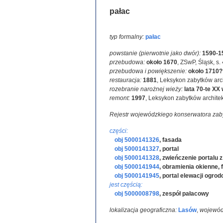
pałac
typ formalny:
pałac
powstanie (pierwotnie jako dwór):
1590-1
przebudowa:
około 1670
,
ZSwP, Śląsk, s.
przebudowa i powiększenie:
około 1710?
restauracja:
1881
,
Leksykon zabytków arch
rozebranie narożnej wieży:
lata 70-te XX 
remont:
1997
,
Leksykon zabytków architek
Rejestr wojewódzkiego konserwatora zab
części:
obj 5000141326
,
fasada
obj 5000141327
,
portal
obj 5000141328
,
zwieńczenie portalu 
obj 5000141944
,
obramienia okienne, 
obj 5000141945
,
portal elewacji ogrod
jest częścią:
obj 5000008798
,
zespół pałacowy
lokalizacja geograficzna:
Lasów
,
wojewód