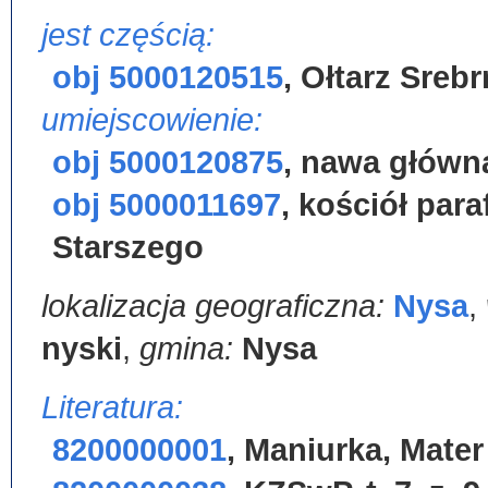
jest częścią:
obj 5000120515
,
Ołtarz Srebr
umiejscowienie:
obj 5000120875
,
nawa główn
obj 5000011697
,
kościół par
Starszego
lokalizacja geograficzna:
Nysa
,
nyski
,
gmina:
Nysa
Literatura:
8200000001
,
Maniurka, Mater