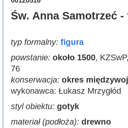
00120516
Św. Anna Samotrzeć - 
typ formalny:
figura
powstanie:
około 1500
,
KZSwP, t
76
konserwacja:
okres międzywo
wykonawca: Łukasz Mrzygłód
styl obiektu:
gotyk
materiał (podłoża):
drewno