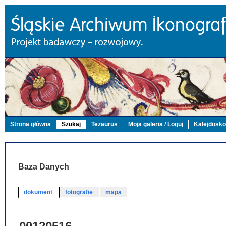
Strona główna
Szukaj
Tezaurus
Moja galeria / Loguj
Kalejdosk
Baza Danych
dokument
fotografie
mapa