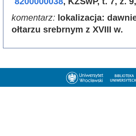
8200000038
,
KZSwP, t. 7, z. 9
komentarz:
lokalizacja: dawnie
ołtarzu srebrnym z XVIII w.