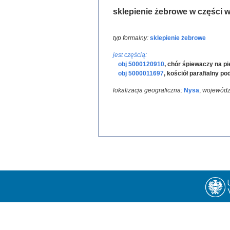
sklepienie żebrowe w części 
typ formalny:
sklepienie żebrowe
jest częścią:
obj 5000120910
,
chór śpiewaczy na pię
obj 5000011697
,
kościół parafialny p
lokalizacja geograficzna:
Nysa
,
wojewódz