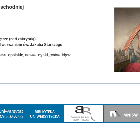
wschodniej
trze (nad zakrystią)
od wezwaniem św. Jakuba Starszego
two:
opolskie
,
powiat:
nyski
,
gmina:
Nysa