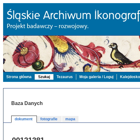
Strona główna
Szukaj
Tezaurus
Moja galeria / Loguj
Kalejdosk
Baza Danych
dokument
fotografie
mapa