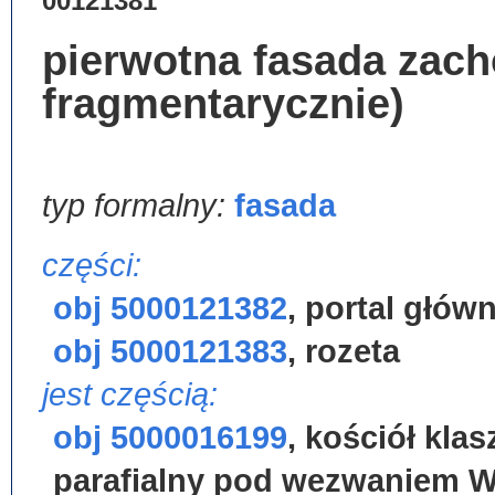
00121381
pierwotna fasada zac
fragmentarycznie)
typ formalny:
fasada
części:
obj 5000121382
,
portal głów
obj 5000121383
,
rozeta
jest częścią:
obj 5000016199
,
kościół kla
parafialny pod wezwaniem Wn