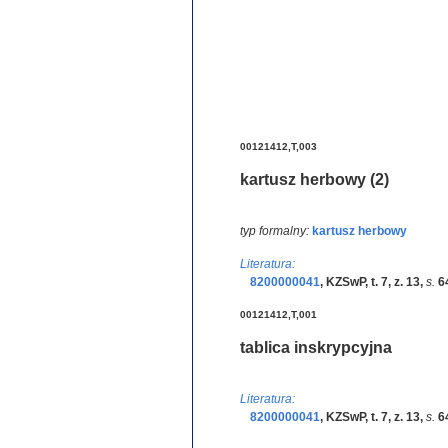
00121412,T,003
kartusz herbowy (2)
typ formalny:
kartusz herbowy
Literatura:
8200000041
,
KZSwP, t. 7, z. 13
,
s.
6
00121412,T,001
tablica inskrypcyjna
Literatura:
8200000041
,
KZSwP, t. 7, z. 13
,
s.
6