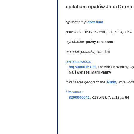
epitafium opatów Jana Dorna 
typ formalny:
epitafium
powstanie:
1617
,
KZSwP, t. 7, z. 13, s. 64
styl obiektu:
późny renesans
materiał (podłoża):
kamień
umiejscowienie:
obj 5000016199
,
kościół klasztorny C
Najświętszej Marii Panny)
lokalizacja geograficzna:
Rudy
,
wojewódz
Literatura:
8200000041
,
KZSwP, t. 7, z. 13
,
s.
64