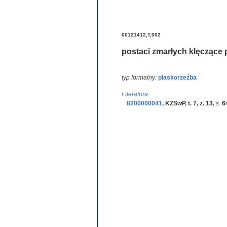
00121412,T,002
postaci zmarłych klęczące
typ formalny:
płaskorzeźba
Literatura:
8200000041
,
KZSwP, t. 7, z. 13
,
s.
6