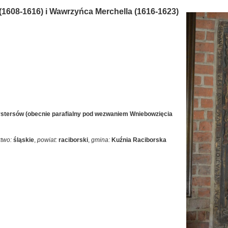
(1608-1616) i Wawrzyńca Merchella (1616-1623)
ystersów (obecnie parafialny pod wezwaniem Wniebowzięcia
two:
śląskie
,
powiat:
raciborski
,
gmina:
Kuźnia Raciborska