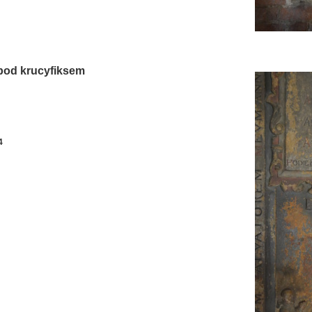
 pod krucyfiksem
4