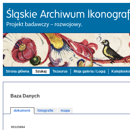
Strona główna
Szukaj
Tezaurus
Moja galeria / Loguj
Kalejdosk
Baza Danych
dokument
fotografie
mapa
00123684