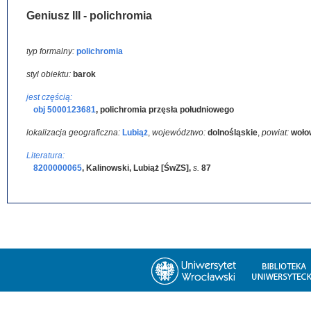
Geniusz III - polichromia
typ formalny:
polichromia
styl obiektu:
barok
jest częścią:
obj 5000123681
,
polichromia przęsła południowego
lokalizacja geograficzna:
Lubiąż
,
województwo:
dolnośląskie
,
powiat:
woło
Literatura:
8200000065
,
Kalinowski, Lubiąż [ŚwZS]
,
s.
87