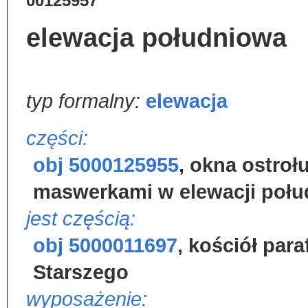
00125957
elewacja południowa
typ formalny:
elewacja
części:
obj 5000125955
,
okna ostroł
maswerkami w elewacji połu
jest częścią:
obj 5000011697
,
kościół par
Starszego
wyposażenie: