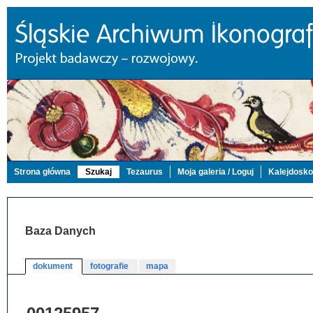
Strona główna
Szukaj
Tezaurus
Moja galeria / Loguj
Kalejdosk
Baza Danych
dokument
fotografie
mapa