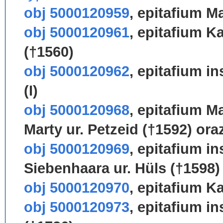
obj 5000120959
,
epitafium M
obj 5000120961
,
epitafium K
(†1560)
obj 5000120962
,
epitafium i
(I)
obj 5000120968
,
epitafium Ma
Marty ur. Petzeid (†1592) or
obj 5000120969
,
epitafium i
Siebenhaara ur. Hüls (†1598)
obj 5000120970
,
epitafium K
obj 5000120973
,
epitafium in