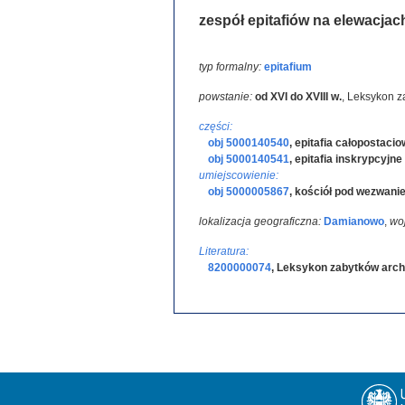
zespół epitafiów na elewacjac
typ formalny:
epitafium
powstanie:
od XVI do XVIII w.
,
Leksykon za
części:
obj 5000140540
,
epitafia całopostaci
obj 5000140541
,
epitafia inskrypcyjne
umiejscowienie:
obj 5000005867
,
kościół pod wezwanie
lokalizacja geograficzna:
Damianowo
,
wo
Literatura:
8200000074
,
Leksykon zabytków arch