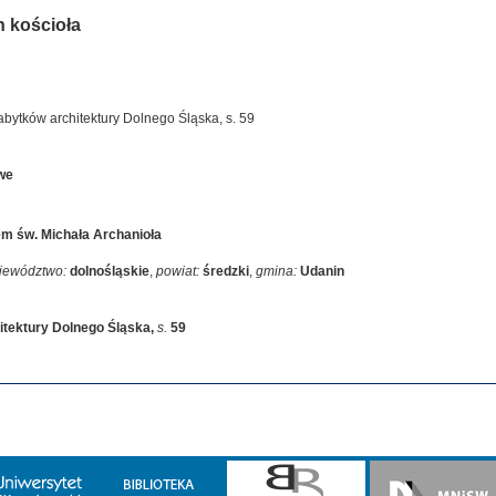
h kościoła
bytków architektury Dolnego Śląska, s. 59
owe
m św. Michała Archanioła
jewództwo:
dolnośląskie
,
powiat:
średzki
,
gmina:
Udanin
itektury Dolnego Śląska
,
s.
59