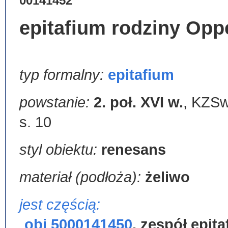
00141452
epitafium rodziny Oppe
typ formalny:
epitafium
powstanie:
2. poł. XVI w.
,
KZSwP
s. 10
styl obiektu:
renesans
materiał (podłoża):
żeliwo
jest częścią:
obj 5000141450
,
zespół epit