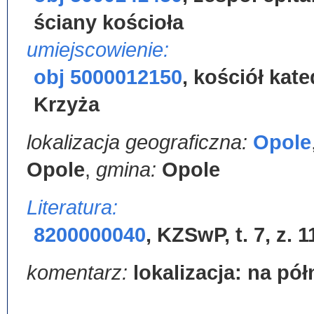
ściany kościoła
umiejscowienie:
obj 5000012150
,
kościół kat
Krzyża
lokalizacja geograficzna:
Opole
Opole
,
gmina:
Opole
Literatura:
8200000040
,
KZSwP, t. 7, z. 1
komentarz:
lokalizacja: na pó