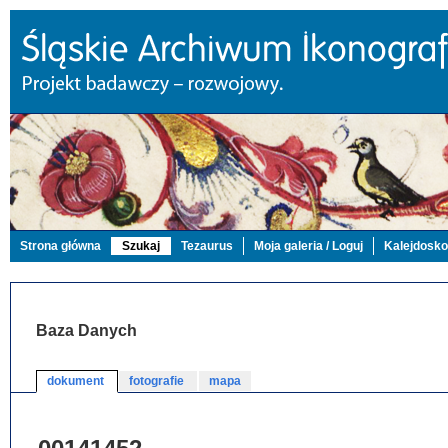
Strona główna
Szukaj
Tezaurus
Moja galeria / Loguj
Kalejdosk
Baza Danych
dokument
fotografie
mapa