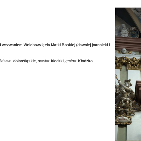
od wezwaniem Wniebowzięcia Matki Boskiej (dawniej joannicki i
ództwo:
dolnośląskie
,
powiat:
kłodzki
,
gmina:
Kłodzko