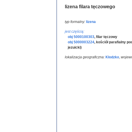
lizena filara tęczowego
typ formalny:
lizena
jest częścią:
obj 5000100303
,
filar tęczowy
obj 5000003224
,
kościół parafialny p
jezuicki)
lokalizacja geograficzna:
Kłodzko
,
wojew